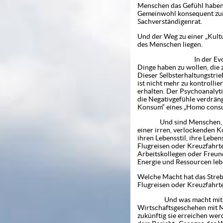
Menschen das Gefühl haben,
Gemeinwohl konsequent zur 
Sachverständigenrat.
Und der Weg zu einer „Kult
des Menschen liegen.
In der Evolution des Le
Dinge haben zu wollen, die 
Dieser Selbsterhaltungstrie
ist nicht mehr zu kontrolli
erhalten. Der Psychoanalyt
die Negativgefühle verdräng
Konsum“ eines „Homo cons
Und sind Menschen, die vi
einer irren, verlockenden 
ihren Lebensstil, ihre Leb
Flugreisen oder Kreuzfahrt
Arbeitskollegen oder Freun
Energie und Ressourcen le
Welche Macht hat das Stre
Flugreisen oder Kreuzfahrte
Und was macht mit uns da
Wirtschaftsgeschehen mit Mi
zukünftig sie erreichen wer