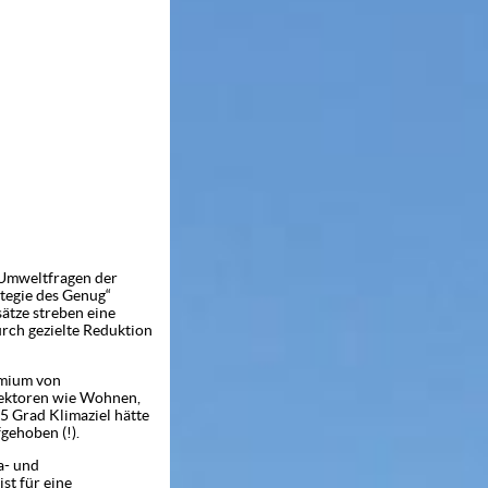
r Umweltfragen der
tegie des Genug“
ätze streben eine
rch gezielte Reduktion
mium von
 Sektoren wie Wohnen,
,5 Grad Klimaziel hätte
gehoben (!).
a- und
st für eine