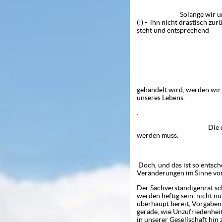
Solange wir unseren Ene
(!) - ihn nicht drastisch z
steht und entsprechend
-2
gehandelt wird, werden wir 
unseres Lebens.
.
Die deutlichen Aussag
werden mu
Doch, und das ist so entsche
Veränderungen im Sinne von
Der Sachverständigenrat sch
werden heftig sein, nicht n
überhaupt bereit, Vorgaben 
gerade, wie Unzufriedenhei
in unserer Gesellschaft hin