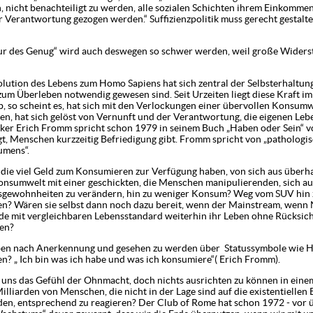
 nicht benachteiligt zu werden, alle sozialen Schichten ihrem Einkomme
Verantwortung gezogen werden.“ Suffizienzpolitik muss gerecht gestaltet
ur des Genug“ wird auch deswegen so schwer werden, weil große Widers
bens zum Homo Sapiens hat sich zentral der Selbsterhaltungstr
zum Überleben notwendig gewesen sind. Seit Urzeiten liegt diese Kraft 
b, so scheint es, hat sich mit den Verlockungen einer übervollen Konsumw
eren, hat sich gelöst von Vernunft und der Verantwortung, die eigenen Le
iker Erich Fromm spricht schon 1979 in seinem Buch „Haben oder Sein“ 
t, Menschen kurzzeitig Befriedigung gibt. Fromm spricht von „pathologi
umens“.
el Geld zum Konsumieren zur Verfügung haben, von sich aus überhaup
Konsumwelt mit einer geschickten, die Menschen manipulierenden, sich
ensgewohnheiten zu verändern, hin zu weniger Konsum? Weg vom SUV hin 
en? Wären sie selbst dann noch dazu bereit, wenn der Mainstream, wenn
de mit vergleichbaren Lebensstandard weiterhin ihr Leben ohne Rücksic
ben?
ben nach Anerkennung und gesehen zu werden über Statussymbole wie H
n? „ Ich bin was ich habe und was ich konsumiere“( Erich Fromm).
s Gefühl der Ohnmacht, doch nichts ausrichten zu können in einem
lliarden von Menschen, die nicht in der Lage sind auf die existentiellen
den, entsprechend zu reagieren? Der Club of Rome hat schon 1972 - vor üb