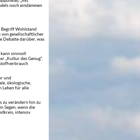
pppunkte), „mit
andels noch eindämmen
m Begriff Wohlstand
 von gesellschaftlicher
he Debatte darüber, was
 kann sinnvoll
er „Kultur des Genug“,
stoffverbrauch
ur und
le, ökologische,
 Leben für alle
 zu verändern hin zu
in Segen, wenn die
dkreis, intensiv