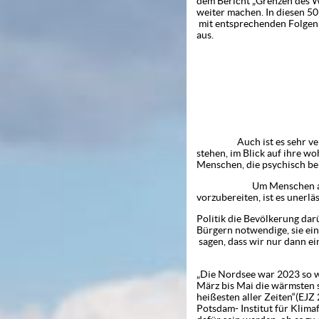
dem Bericht „Grenzen des W
weiter machen. In diesen 50
mit entsprechenden Folgen.
aus.
-3
Auch ist es sehr verstän
stehen, im Blick auf ihre 
Menschen, die psychisch bel
Um Menschen auf grundl
vorzubereiten, ist es unerläs
Politik die Bevölkerung darü
Bürgern notwendige, sie ei
sagen, dass wir nur dann e
Es gibt wahrlich gen
„Die Nordsee war 2023 so w
März bis Mai die wärmsten s
heißesten aller Zeiten“(EJZ 
Potsdam- Institut für Klima