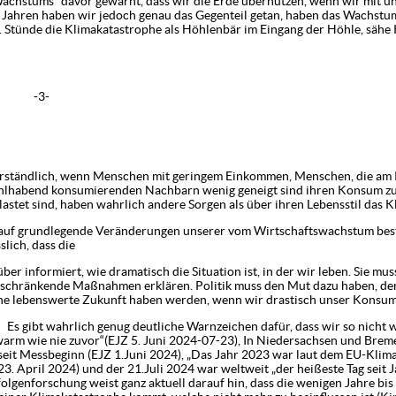
achstums“ davor gewarnt, dass wir die Erde übernutzen, wenn wir mit u
 Jahren haben wir jedoch genau das Gegenteil getan, haben das Wachstum 
 Stünde die Klimakatastrophe als Höhlenbär im Eingang der Höhle, sähe
-
dlich, wenn Menschen mit geringem Einkommen, Menschen, die am Ra
wohlhabend konsumierenden Nachbarn wenig geneigt sind ihren Konsum zu
astet sind, haben wahrlich andere Sorgen als über ihren Lebensstil das K
egende Veränderungen unserer vom Wirtschaftswachstum besti
slich, dass die
ber informiert, wie dramatisch die Situation ist, in der wir leben. Sie m
nschränkende Maßnahmen erklären. Politik muss den Mut dazu haben, de
ine lebenswerte Zukunft haben werden, wenn wir drastisch unser Konsu
ug deutliche Warnzeichen dafür, dass wir so nicht weit
arm wie nie zuvor“(EJZ 5. Juni 2024-07-23), In Niedersachsen und Bre
eit Messbeginn (EJZ 1.Juni 2024), „Das Jahr 2023 war laut dem EU-Klima
23. April 2024) und der 21.Juli 2024 war weltweit „der heißeste Tag seit 
folgenforschung weist ganz aktuell darauf hin, dass die wenigen Jahre bi