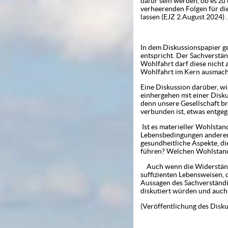
dafür sein werden, ob es zu
verheerenden Folgen für di
lassen (EJZ 2.August 2024) 
In dem Diskussionspapier ge
entspricht. Der Sachverstän
Wohlfahrt darf diese nicht 
Wohlfahrt im Kern ausmacht
Eine Diskussion darüber, wie
einhergehen mit einer Disku
denn unsere Gesellschaft b
verbunden ist, etw
Ist es materieller Wohlstan
Lebensbedingungen anderer M
gesundheitliche Aspekte, di
führen? Welchen Wohlstand
Auch wenn die Widerstände
suffizienten Lebensweisen, 
Aussagen des Sachverständig
diskutiert würden und auch 
(Veröffentlichung des Diskus