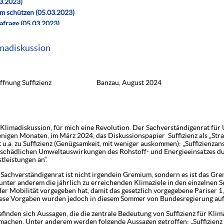
03.2023)
m schützen (05.03.2023)
afrage (05.03.2023)
cklung des Lebens (05.03.2023)
05.03.2023)
imadiskussion
)
05.03.2023)
.September 2021 (24.09.2021)
izienz Banzau, August 2024
rei oder? (21.06.2021)
 Neu Darchau (Juni 202021)
5.2021)
cht gehen (März 202021)
er Klimadiskussion, für mich eine Revolution. Der Sachverständigenrat fü
und Solidarität (16.12.2020)
nigen Monaten, im März 2024, das Diskussionspapier Suffizienz als „Stra
u.a. zu Suffizienz (Genügsamkeit, mit weniger auskommen): „Suffizienzans
(31.10.2020)
schädlichen Umweltauswirkungen des Rohstoff- und Energieeinsatzes du
9.2020 (25.09.2020)
leistungen an“.
4.09.2020)
enrat ist nicht irgendein Gremium, sondern es ist das Gre
09.2020)
unter anderem die jährlich zu erreichenden Klimaziele in den einzelnen
rantworten (15.06.2020)
der Mobilität vorgegeben hat, damit das gesetzlich vorgegebene Pariser 1
ese Vorgaben wurden jedoch in diesem Sommer von Bundesregierung auf
020)
nem Scheideweg (20.04.2020)
finden sich Aussagen, die die zentrale Bedeutung von Suffizienz für Klim
achen. Unter anderem werden folgende Aussagen getroffen: „Suffizienz i
sumverzicht (05.10.2019)