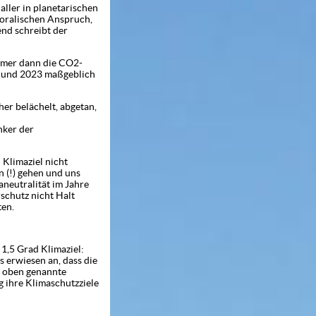
aller in planetarischen
moralischen Anspruch,
end schreibt der
mmer dann die CO2-
22 und 2023 maßgeblich
r belächelt, abgetan,
nker der
 Klimaziel nicht
n (!) gehen und uns
aneutralität im Jahre
schutz nicht Halt
ten.
 1,5 Grad Klimaziel:
 erwiesen an, dass die
r oben genannte
g ihre Klimaschutzziele