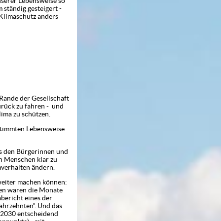
nserer Lebensweise so
ständig gesteigert -
 Klimaschutz anders
nde der Gesellschaft
rück zu fahren - und
lima zu schützen.
mmten Lebensweise
uss den Bürgerinnen und
n Menschen klar zu
mverhalten ändern.
er machen können:
men waren die Monate
bericht eines der
Jahrzehnten“. Und das
s 2030 entscheidend