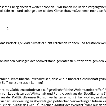
rgiebedarf weiter erhöhen – wir haben ihn in den vergangenen 4
urück fahren - und solange über all den Klimaschutzmaßnahmen nicht das V
-
das Pariser 1,5 Grad Klimaziel nicht erreichen können und zerstören we
en des Sachverständigenrates zu Suffizienz zeigen den We
ss.
idend: Ist es überhaupt realistisch, dass wir in unserer Gesellschaft gru
 Suffizienz umsetzen können?
reibt: „Suffizienzpolitik wird auf gesellschaftliche Widerstände treffen“
ur von Lobbyisten aus Wirtschaft und Politik, auch aus der Bevölkerung: S
aus der Politik, die unser Konsumverhalten einschränken wollen, zu akz
t in der Bevölkerung zu aberwitzigen politischen Verwerfungen führen k
 zu einer „Kultur des Genug“ , zu einer „Kultur des Weniger“ wird nur dan