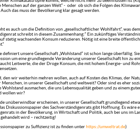
 einer Klimakatastrophe kommt, welche nicht mehr zu beeinflussen ist (Ki
e Menschen auf der ganzen Welt“ - oder ob sich die Folgen des Klimaw
. Auch das muss der Bevölkerung klar gesagt werden.
ht es auch um die Definition von „gesellschaftlicher Wohlfahrt“, was de
digenrat schreibt in diesem Zusammenhang:“ Ein zukünftiges Verständnis
auf stetig wachsenden Konsum reduzieren. Nötig ist eine breite öffentlic
.“
 definiert unsere Gesellschaft „Wohlstand“ ist schon lange überfällig. Sie
ssion um eine grundlegende Veränderung unserer Gesellschaft hin zu ein
raucht Leitwerte, die der Droge Konsum, die mit hohem Energie- und Roh
as entgegensetzen.
d, den wir weiterhin mehren wollen, auch auf Kosten des Klimas, der Nat
enschen, in unserer Gesellschaft und weltweit? Oder sind es eher sozia
e Wohlstand ausmachen, die uns Lebensqualität geben und zu einem guten
 wollen wir?
 unüberwindbar erscheinen, in unserer Gesellschaft grundlegend etwas
das Diskussionspapier des Sachverständigenrats gibt Hoffnung. Es wäre e
enrats in der Bevölkerung, in Wirtschaft und Politik, auch bei uns im Lan
gehandelt wird – rechtzeitig!
sionspapier zu Suffizienz ist zu finden unter
https://umweltrat.de
)