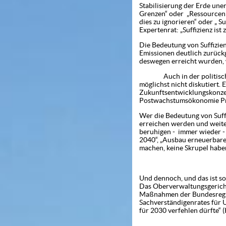
Stabilisierung der Erde une
Energiebedarf verhindert Er
Grenzen“ oder „Ressourcenin
Ohne Umsteuern...keine Cha
dies zu ignorieren“ oder „ 
Expertenrat: „Suffizienz ist
Klimawandel (06.05.2019)
Zuviel ist nicht genug (Aug
Die Bedeutung von Suffizie
Emissionen deutlich zurück
Die Wahrheit muss ausgesp
deswegen erreicht wurden, 
Gemeinsam handeln! (09.12
Drastische Veränderungen e
Auch in der politischen D
möglichst nicht diskutiert. 
Ohne Konsumverzicht wird e
Zukunftsentwicklungskonzep
Der Schrei ... (01.02.2016)
Postwachstumsökonomie Pro
Wer die Bedeutung von Suffiz
erreichen werden und weiter
beruhigen - immer wieder - 
2040“, „Ausbau erneuerbarer
machen, keine Skrupel haben
Und dennoch, und das ist so
Das Oberverwaltungsgerichts
Maßnahmen der Bundesregier
Sachverständigenrates für U
für 2030 verfehlen dürfte“