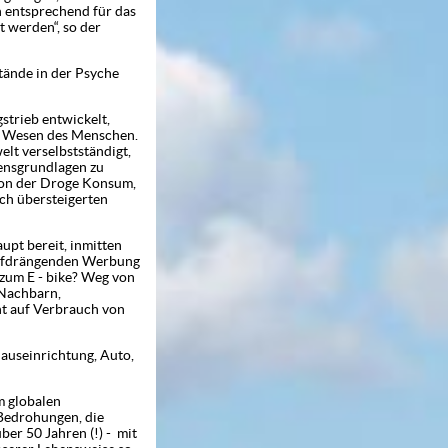
n entsprechend für das
 werden“, so der
tände in der Psyche
ieb entwickelt,
im Wesen des Menschen.
elt verselbstständigt,
bensgrundlagen zu
von der Droge Konsum,
sch übersteigerten
t bereit, inmitten
 aufdrängenden Werbung
zum E - bike? Weg von
 Nachbarn,
ht auf Verbrauch von
auseinrichtung, Auto,
 globalen
 Bedrohungen, die
er 50 Jahren (!) - mit